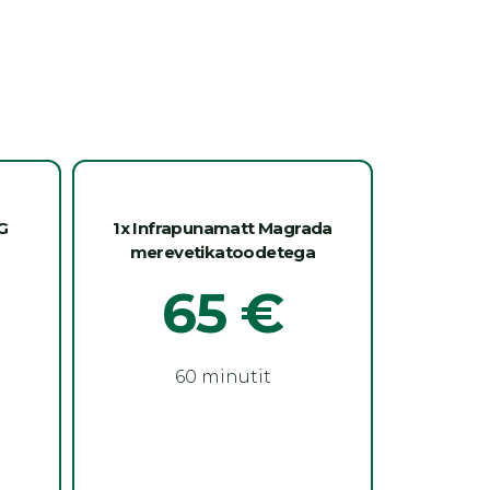
G
1x Infrapunamatt Magrada
merevetikatoodetega
65
€
60 minutit