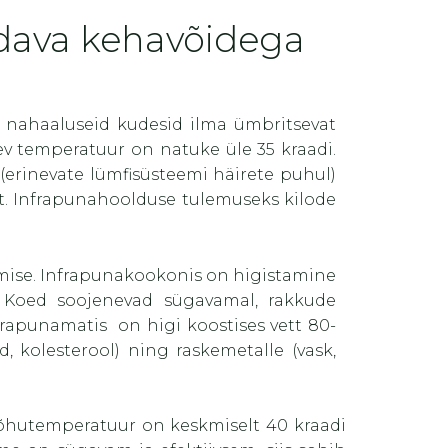
ldava kehavõidega
 nahaaluseid kudesid ilma ümbritsevat
ev temperatuur on natuke üle 35 kraadi.
(erinevate lümfisüsteemi häirete puhul)
lt. Infrapunahoolduse tulemuseks kilode
amise. Infrapunakookonis on higistamine
. Koed soojenevad sügavamal, rakkude
frapunamatis on higi koostises vett 80-
, kolesterool) ning raskemetalle (vask,
õhutemperatuur on keskmiselt 40 kraadi