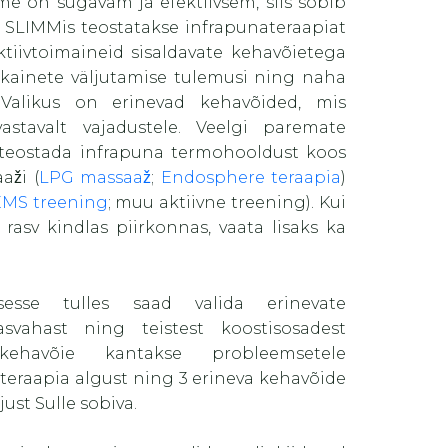
me on sügavam ja efektiivsem, siis sobib
. SLIMMis teostatakse infrapunateraapiat
tiivtoimaineid sisaldavate kehavõietega
äkainete väljutamise tulemusi ning naha
 Valikus on erinevad kehavõided, mis
vastavalt vajadustele. Veelgi paremate
 teostada infrapuna termohooldust koos
aži (
LPG massaaž
;
Endosphere teraapia
)
EMS treening
; muu aktiivne treening). Kui
rasv kindlas piirkonnas, vaata lisaks ka
sesse tulles saad valida erinevate
asvahast ning teistest koostisosadest
ehavõie kantakse probleemsetele
eraapia algust ning 3 erineva kehavõide
 just Sulle sobiva.