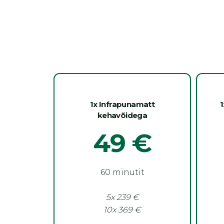
1x Infrapunamatt
1
kehavõidega
49
€
60 minutit
5x
239
€
10x
369
€