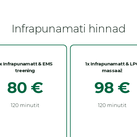
Infrapunamati hinnad
x Infrapunamatt & EMS
1x Infrapunamatt & LP
treening
massaaž
80
€
98
€
120 minutit
120 minutit