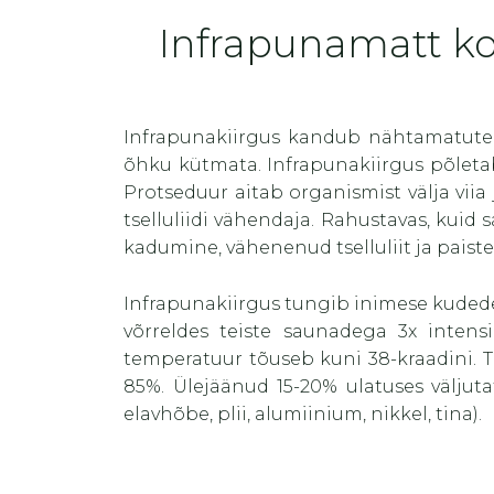
Infrapunamatt ko
Infrapunakiirgus kandub nähtamatute 
õhku kütmata. Infrapunakiirgus põletab
Protseduur aitab organismist välja viia
tselluliidi vähendaja. Rahustavas, kui
kadumine, vähenenud tselluliit ja paist
Infrapunakiirgus tungib inimese kudede
võrreldes teiste saunadega 3x inten
temperatuur tõuseb kuni 38-kraadini. T
85%. Ülejäänud 15-20% ulatuses väljuta
elavhõbe, plii, alumiinium, nikkel, tina).