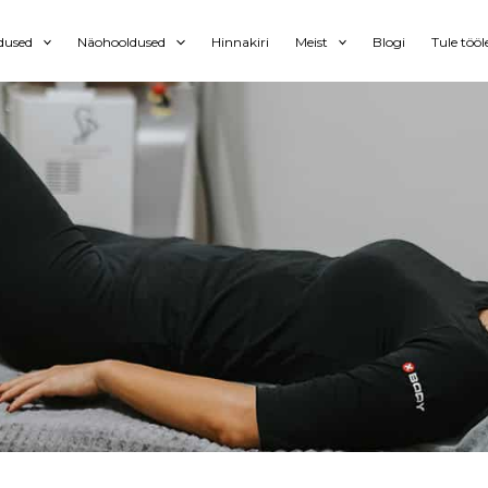
dused
Näohooldused
Hinnakiri
Meist
Blogi
Tule tööl