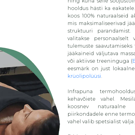
ning kuna selle soojustoi
hooldus hästi ka eakatele
koos 100% naturaalseid ak
mis maksimaliseerivad jä
struktuuri parandamist.
valitakse personaalselt 
tulemuste saavutamiseks
jääkaineid väljutava massa
või aktiivse treeninguga (
eesmärk on just lokaalne 
krüolipolüüsi
.
Infrapuna termohooldu
kehavõiete vahel. Mesil
koosnev naturaalne k
piirkondadele enne termot
vahel valib spetsialist välja