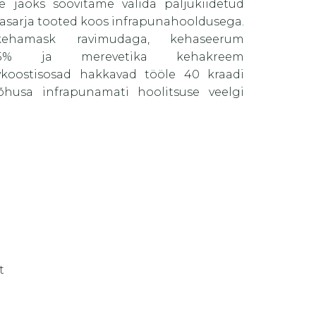
e jaoks soovitame valida paljukiidetud
asarja tooted koos infrapunahooldusega.
kehamask ravimudaga, kehaseerum
, 35% ja merevetika kehakreem
ivkoostisosad hakkavad tööle 40 kraadi
husa infrapunamati hoolitsuse veelgi
t