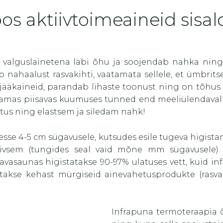
os aktiivtoimeaineid sisa
valguslainetena läbi õhu ja soojendab nahka ning
 nahaalust rasvakihti, vaatamata sellele, et ümbrits
 jääkaineid, parandab lihaste toonust ning on tõhus 
d samas piisavas kuumuses tunned end meeliülendava
etus ning elastsem ja siledam nahk!
sse 4-5 cm sügavusele, kutsudes esile tugeva higist
siivsem (tungides seal vaid mõne mm sügavusele)
avasaunas higistatakse 90-97% ulatuses vett, kuid in
takse kehast mürgiseid ainevahetusprodukte (rasvad
Infrapuna termoteraapia 