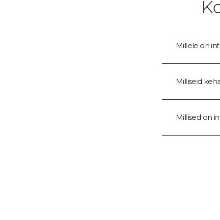
K
Millele on i
Milliseid ke
Millised on 