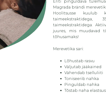
Eriti pinguldava tulemus
Magrada brändi merevetik
Hoolitsusse kuulub 
taimeekstraktidega
taimeekstraktidega. Akti
juures, mis muudavad tõ
tõhusamaks!
Merevetika sari:
Lõhustab rasvu
Väljutab jääkained
Vähendab tselluliiti
Toniseerib nahka
Pinguldab nahka
Tõstab naha elastsus