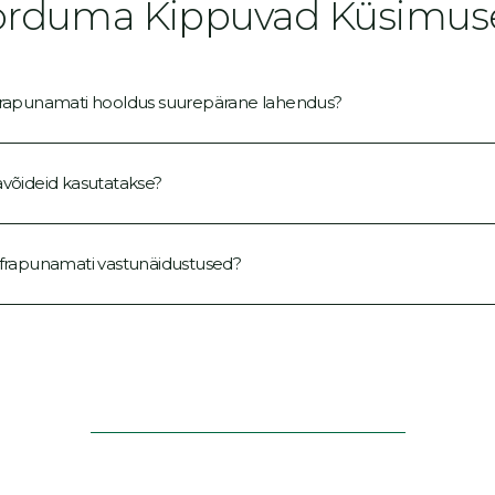
orduma Kippuvad Küsimus
nfrapunamati hooldus suurepärane lahendus?
havõideid kasutatakse?
infrapunamati vastunäidustused?