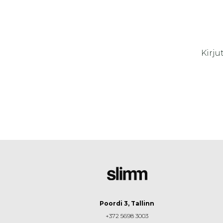
Kirju
Poordi 3, Tallinn
+372 5698 3003